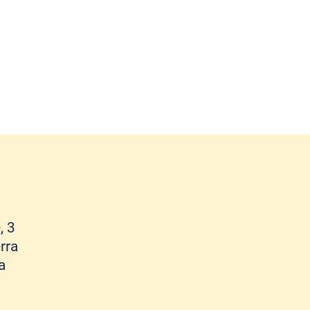
, 3
rra
a