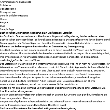
Amministrazione trasparente
Chi siamo
Cosa facciamo
Cosa puoi fare
Disturbi dell’alimentazione
Home
Progetti
Quiz
Sample Page
Bachelorarbeit Organisation Regulierung: Ein Umfassender Leitfaden
Als Schüler im Streben nach einem Abschluss in Organisation Regulierung, ist das Verfassen einer
Bachelorarbeit ein wesentlicher Teil Ihrer akademischen Reise. Dieser Leitfaden wird Ihnen die Infos und
Beratung geben, die Sie benötigen, um Ihre Abschlussarbeit in diesem Gebiet effektiv zu beenden.
Erkennen der Bedeutung einer Bachelorarbeit im Dienstleistung Gesetzgebung
Eine Bachelorarbeit ist ein Forschungsprojekt, die es Ihnen gestattet, Ihr Wissen und Ihr Verständnis
eines detaillierten Themas innerhalb des Bereichs von Geschäft Recht zu zeigen. Es ist eine Gelegenheit,
Ihre entscheidenden Argumentationsfähigkeiten, analytischen Fähigkeiten, und Kompetenz,
unabhängige Studien durchzuführen.
Das Erstellen einer Bachelorarbeit in Unternehmen Gesetzgebung wird Ihnen nicht nur unterstützen, Ihr
Wissen über das Thema zu stärken, dennoch zusätzlich Sie auf zukünftige akademische und fachliche
Unternehmungen vorzubereiten. Es ist eine Chance, sich in ein Subjekt von Interesse zu erkunden,
verschiedene Gesichtspunkte zu entdecken und neue Erkenntnisse in den Bereich beizutragen.
Das Auswählen des richtigen Subjekts für Ihre Arbeit ist entscheidend, da es die Richtung Ihrer
Forschung und die Güte Ihrer letzten Arbeit festlegen wird. Es wird empfohlen, ein Thema
auszusuchen, das relevant, aktuell und von Interesse für Sie persönlich ist.
Starten Sie mit dem Brainstorming von potenziellen Subjekten und der Leistung einer Erststudie um
Ihre Alternativen einzugrenzen.
Beraten Sie mit Ihren Professoren oder schulischen Beratern für Unterstützung und Rückmeldung zu
Ihrem ausgesuchten Thema.
Sorgen Sie dafür, dass Ihr Subjekt erforschbar und beherrschbar im Ausmaß einer Bachelorarbeit ist
und zu Ihren akademischen und beruflichen Objektiven passt.
Struktur und Format einer Bachelorarbeit in Organisation Gesetzgebung