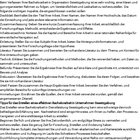
Beim Verfassen Ihrer Bachelorarbeit in Organisation Gesetzgebung ist es sehr wichtig, einer klaren und
gut organisierten Rahmen zu folgen, um Verständlichkeit und Lesbarkeit zu sicherzustellen. Die
folgende wichtigen Aspekte, die eingeschlossen werden sollen:
Deckblatt: Beinhaltet Sie den Titel Ihrer Arbeit, Ihren Namen, den Namen Ihrer Hochschule, das Datum
der Einreichung und jede andere relevante Information ein.
Zusammenfassung: Geben Sie eine kurze Zusammenfassung Ihrer Arbeit, einschließlich der
Forschungsfrage, Methodik, entscheidende Ergebnisse, und Effekte.
Inhaltsverzeichnis: Notieren Sie die Kapitel und Bereiche Ihrer Arbeit in einer rationalen Reihenfolge für
eine einfache Navigation auf.
Einleitung: Stellen Sie vor das Subjekt Ihrer Arbeit, bieten Sie Hintergrundinformationen, und
präsentieren Sie Ihre Forschungsfrage oder Hypothese.
Literatur: Fassen Sie zusammen und bewerten Sie vorhandene Literatur zu dem Thema, um Kontext für
Ihre Untersuchungen geben.
Technik: Erklären Sie die Forschungsmethoden und Methoden, die Sie verwendet haben, um Daten zu
sammeln und untersuchen.
Befunde: Präsentieren Sie die Ergebnisse Ihrer Studien auf eine klare und geordnete Art, unterstützt von
Beweis und Analyse.
Diskussion: Übersetzen Sie die Ergebnisse Ihrer Forschung, diskutieren Sie deren Folgen, und beziehen
Sie sie mit vorhandener Literatur.
Urteil: Fassen Sie zusammen die Haupt Ergebnisse Ihrer Arbeit, bewerten Sie den Verfahren, und
empfehlen Bereiche für zukünftige Untersuchungen vor.
Anmerkungen: Erwähnen Sie alle Quellen, die in Ihrer Arbeit verwendet wurden, gemäß den
angemessenen Zitierstil.
Tipps für das Erstellen eines effektiven Bachelorarbeit in Unternehmen Gesetzgebung
Das Erstellen einer Bachelorarbeit in Dienstleistung Gesetzgebung kann eine schwierige dennoch
befriedigende Erfahrung sein. Nachstehend sind einige Hinweise, um Ihnen zu helfen, den Prozess zu
navigieren und eine erstklassige Arbeit zu erstellen:
Beginnen Sie früh und planen Sie Ihre Zeit ordentlich, um endgültige Stress zu vermeiden und
sicherzustellen, dass Sie genug Zeit für Forschung, Erstellen und Änderung haben.
Wählen Sie ein Subjekt, das fasziniert Sie und sich zu Ihren akademischen und Karriereziele ausrichte,
um Motivation und Aufregung im Laufe des Schreibens Prozesses beizubehalten.
Durchführung komplette Untersuchungen und Verwendung einer Reihe von vertrauenswürdigen