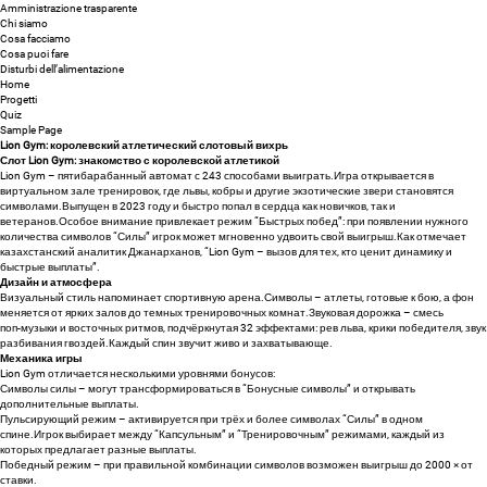
Amministrazione trasparente
Chi siamo
Cosa facciamo
Cosa puoi fare
Disturbi dell’alimentazione
Home
Progetti
Quiz
Sample Page
Lion Gym: королевский атлетический слотовый вихрь
Слот Lion Gym: знакомство с королевской атлетикой
Lion Gym – пятибарабанный автомат с 243 способами выиграть.Игра открывается в
виртуальном зале тренировок, где львы, кобры и другие экзотические звери становятся
символами.Выпущен в 2023 году и быстро попал в сердца как новичков, так и
ветеранов.Особое внимание привлекает режим “Быстрых побед”: при появлении нужного
количества символов “Силы” игрок может мгновенно удвоить свой выигрыш.Как отмечает
казахстанский аналитик Джанарханов, “Lion Gym – вызов для тех, кто ценит динамику и
быстрые выплаты”.
Дизайн и атмосфера
Визуальный стиль напоминает спортивную арена.Символы – атлеты, готовые к бою, а фон
меняется от ярких залов до темных тренировочных комнат.Звуковая дорожка – смесь
поп‑музыки и восточных ритмов, подчёркнутая 32 эффектами: рев льва, крики победителя, звук
разбивания гвоздей.Каждый спин звучит живо и захватывающе.
Механика игры
Lion Gym отличается несколькими уровнями бонусов:
Символы силы – могут трансформироваться в “Бонусные символы” и открывать
дополнительные выплаты.
Пульсирующий режим – активируется при трёх и более символах “Силы” в одном
спине.Игрок выбирает между “Капсульным” и “Тренировочным” режимами, каждый из
которых предлагает разные выплаты.
Победный режим – при правильной комбинации символов возможен выигрыш до 2000 × от
ставки.