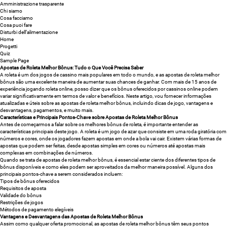
Amministrazione trasparente
Chi siamo
Cosa facciamo
Cosa puoi fare
Disturbi dell’alimentazione
Home
Progetti
Quiz
Sample Page
Apostas de Roleta Melhor Bônus: Tudo o Que Você Precisa Saber
A roleta é um dos jogos de cassino mais populares em todo o mundo, e as apostas de roleta melhor
bônus são uma excelente maneira de aumentar suas chances de ganhar. Com mais de 15 anos de
experiência jogando roleta online, posso dizer que os bônus oferecidos por cassinos online podem
variar significativamente em termos de valor e benefícios. Neste
artigo, vou fornecer informações
atualizadas e úteis sobre as apostas de roleta melhor bônus, incluindo dicas de jogo, vantagens e
desvantagens, pagamentos, e muito mais.
Características e Principais Pontos-Chave sobre Apostas de Roleta Melhor Bônus
Antes de começarmos a falar sobre os melhores bônus de roleta, é importante entender as
características principais deste jogo. A roleta é um jogo de azar que consiste em uma roda giratória com
números e cores, onde os jogadores fazem apostas em onde a bola vai cair. Existem várias formas de
apostas que podem ser feitas, desde apostas simples em cores ou números até apostas mais
complexas em combinações de números.
Quando se trata de apostas de roleta melhor bônus, é essencial estar ciente dos diferentes tipos de
bônus disponíveis e como eles podem ser aproveitados da melhor maneira possível. Alguns dos
principais pontos-chave a serem considerados incluem:
Tipos de bônus oferecidos
Requisitos de aposta
Validade do bônus
Restrições de jogos
Métodos de pagamento elegíveis
Vantagens e Desvantagens das Apostas de Roleta Melhor Bônus
Assim como qualquer oferta promocional, as apostas de roleta melhor bônus têm seus pontos